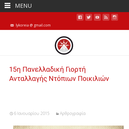
MENU
lykoreia @ gmail.com
15η Πανελλαδική Γιορτή
Ανταλλαγής Ντόπιων Ποικιλιών
6 Ιανουαρίου 2015
Αρθρογραφία