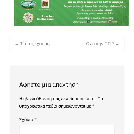
Post
←
Τί έτος έχουμε;
Όχι στην TTIP
→
navigation
Αφήστε μια απάντηση
Η ηλ. διεύθυνση σας δεν δημοσιεύεται.
Τα
υποχρεωτικά πεδία σημειώνονται με
*
Σχόλιο
*