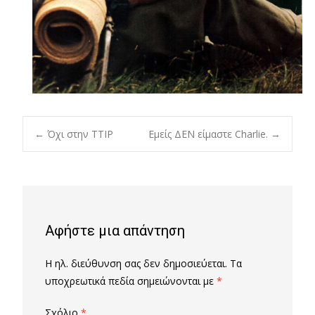
Post
←
Όχι στην TTIP
Εμείς ΔΕΝ είμαστε Charlie.
→
navigation
Αφήστε μια απάντηση
Η ηλ. διεύθυνση σας δεν δημοσιεύεται.
Τα
υποχρεωτικά πεδία σημειώνονται με
*
Σχόλιο
*