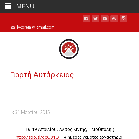
MENU
lykoreia @ gmail.com
Γιορτή Αυτάρκειας
31 Μαρτίου 2015
16-19 Απριλίου, Άλσος Κιντής, Ηλιούπολη (
http://goo.gl/oeQ91Q
). 4 ημέρες γεμάτες εργαστήρια,