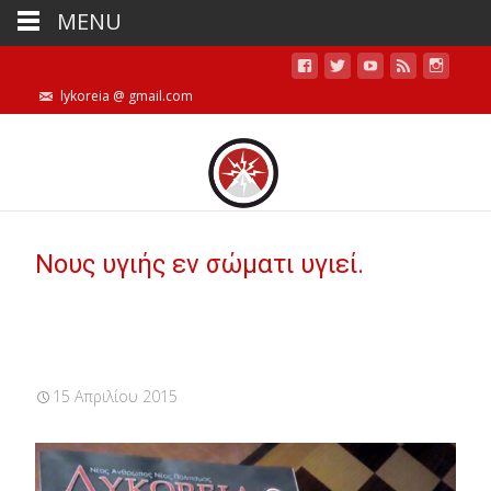
MENU
lykoreia @ gmail.com
Νους υγιής εν σώματι υγιεί.
15 Απριλίου 2015