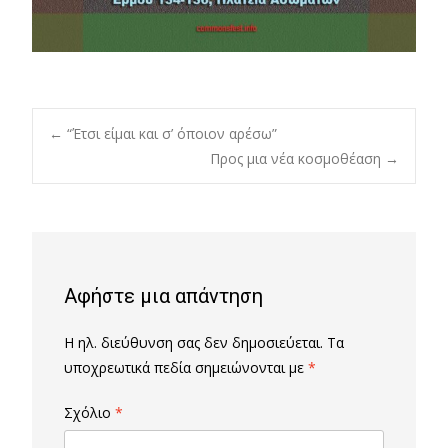
Post
←
“Έτσι είμαι και σ’ όποιον αρέσω”
Προς μια νέα κοσμοθέαση
→
navigation
Αφήστε μια απάντηση
Η ηλ. διεύθυνση σας δεν δημοσιεύεται.
Τα
υποχρεωτικά πεδία σημειώνονται με
*
Σχόλιο
*