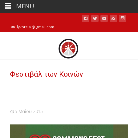
MENU
lykoreia @ gmail.com
Φεστιβάλ των Κοινών
5 Μαΐου 2015