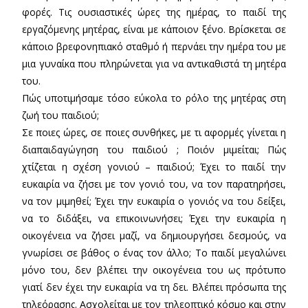
φορές. Τις ουσιαστικές ώρες της ημέρας, το παιδί της
εργαζόμενης μητέρας, είναι με κάποιον ξένο. Βρίσκεται σε
κάποιο βρεφονηπιακό σταθμό ή περνάει την ημέρα του με
μια γυναίκα που πληρώνεται για να αντικαθιστά τη μητέρα
του.
Πώς υποτιμήσαμε τόσο εύκολα το ρόλο της μητέρας στη
ζωή του παιδιού;
Σε ποιες ώρες, σε ποιες συνθήκες, με τι αφορμές γίνεται η
διαπαιδαγώγηση του παιδιού ; Ποιόν μιμείται; Πώς
χτίζεται η σχέση γονιού – παιδιού; Έχει το παιδί την
ευκαιρία να ζήσει με τον γονιό του, να τον παρατηρήσει,
να τον μιμηθεί; Έχει την ευκαιρία ο γονιός να του δείξει,
να το διδάξει, να επικοινωνήσει; Έχει την ευκαιρία η
οικογένεια να ζήσει μαζί, να δημιουργήσει δεσμούς, να
γνωρίσει σε βάθος ο ένας τον άλλο; Το παιδί μεγαλώνει
μόνο του, δεν βλέπει την οικογένεια του ως πρότυπο
γιατί δεν έχει την ευκαιρία να τη δει. Βλέπει πρόσωπα της
τηλεόρασης. Ασχολείται με τον τηλεοπτικό κόσμο και στην