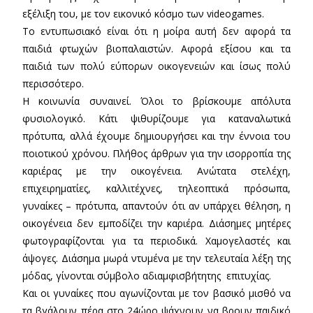
εξέλιξη του, με τον εικονικό κόσμο των videogames.
Το εντυπωσιακό είναι ότι η μοίρα αυτή δεν αφορά τα
παιδιά φτωχών βιοπαλαιστών. Αφορά εξίσου και τα
παιδιά των πολύ εύπορων οικογενειών και ίσως πολύ
περισσότερο.
Η κοινωνία συναινεί. Όλοι το βρίσκουμε απόλυτα
φυσιολογικό. Κάτι ψιθυρίζουμε για καταναλωτικά
πρότυπα, αλλά έχουμε δημιουργήσει και την έννοια του
ποιοτικού χρόνου. Πλήθος άρθρων για την ισορροπία της
καριέρας με την οικογένεια. Ανώτατα στελέχη,
επιχειρηματίες, καλλιτέχνες, τηλεοπτικά πρόσωπα,
γυναίκες – πρότυπα, απαντούν ότι αν υπάρχει θέληση, η
οικογένεια δεν εμποδίζει την καριέρα. Διάσημες μητέρες
φωτογραφίζονται για τα περιοδικά. Χαμογελαστές και
άψογες. Διάσημα μωρά ντυμένα με την τελευταία λέξη της
μόδας, γίνονται σύμβολο αδιαμφισβήτητης επιτυχίας.
Και οι γυναίκες που αγωνίζονται με τον βασικό μισθό να
τα βγάλουν πέρα στο 24ώρο ψάχνουν να βρουν παιδικό