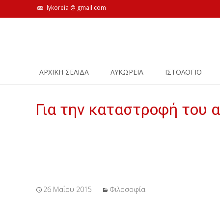
lykoreia @ gmail.com
Skip
ΑΡΧΙΚΗ ΣΕΛΙΔΑ
ΛΥΚΩΡΕΙΑ
ΙΣΤΟΛΌΓΙΟ
to
content
Για την καταστροφή του 
26 Μαΐου 2015
Φιλοσοφία