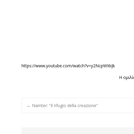
https://www.youtube.com/watch?v=y2NcpWI6iJk
Η ομιλί
Post
←
Namter: “Il rifugio della creazione”
navigation