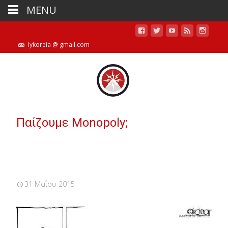
MENU
lykoreia @ gmail.com
Παίζουμε Monopoly;
31 Μαΐου 2015