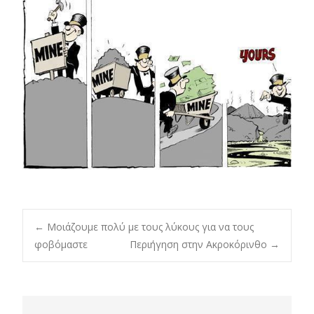
Post
←
Μοιάζουμε πολύ με τους λύκους για να τους
φοβόμαστε
Περιήγηση στην Ακροκόρινθο
→
navigation