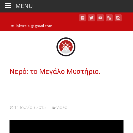
MENU
lykoreia @ gmail.com
Nερό: το Μεγάλο Μυστήριο.
11 Ιουνίου 2015
Video