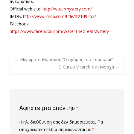
πνευματικό…
Official web site:
http://watermystery.com/
IMDB:
http://www.imdb.com/title/tt2149253/
Facebook:
https://www.facebook.com/WaterTheGreatMystery
Post
←
Μιγιαμότο Μουσάσι: “Ο δρόμος του Σαμουράι”
Ο Curzio Vivarelli στη Μόσχα
→
navigation
Αφήστε μια απάντηση
Η ηλ. διεύθυνση σας δεν δημοσιεύεται.
Τα
υποχρεωτικά πεδία σημειώνονται με
*