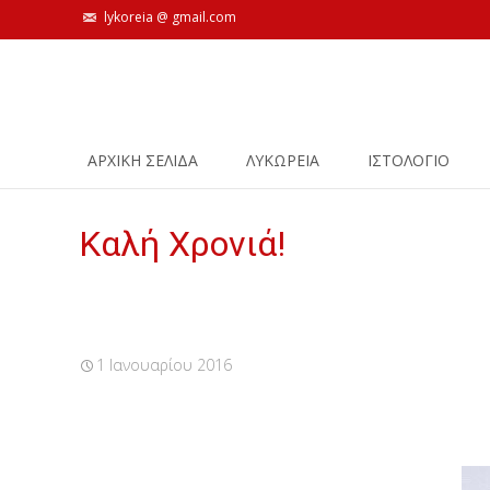
lykoreia @ gmail.com
Skip
ΑΡΧΙΚΗ ΣΕΛΙΔΑ
ΛΥΚΩΡΕΙΑ
ΙΣΤΟΛΌΓΙΟ
to
content
Καλή Χρονιά!
1 Ιανουαρίου 2016