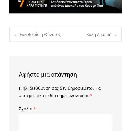
Post
←
Ελευθερία ή Θάνατος
Καλή Λαμπρή
→
navigation
Αφήστε μια απάντηση
Η ηλ. διεύθυνση σας δεν δημοσιεύεται.
Τα
υποχρεωτικά πεδία σημειώνονται με
*
Σχόλιο
*