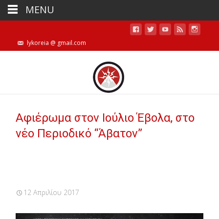
MENU
lykoreia @ gmail.com
Αφιέρωμα στον Ιούλιο Έβολα, στο
νέο Περιοδικό “Άβατον”
12 Απριλίου 2017