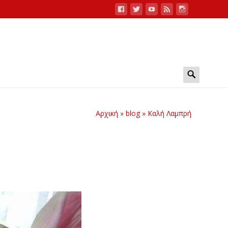
Search
for:
Αρχική
»
blog
»
Καλή Λαμπρή