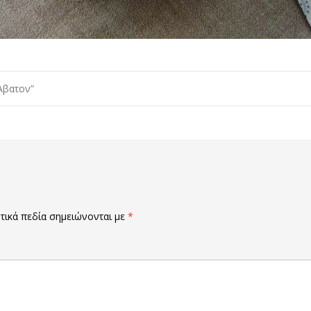
Άβατον”
ικά πεδία σημειώνονται με
*