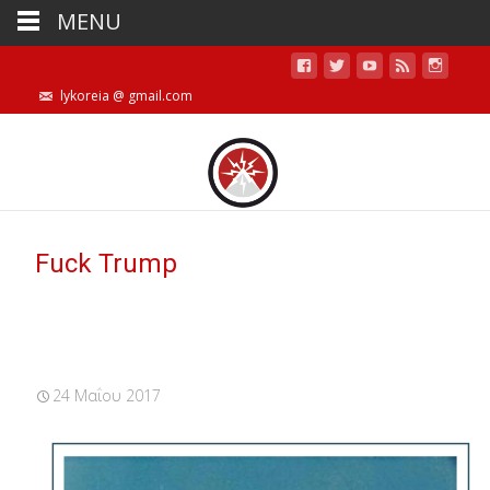
MENU
lykoreia @ gmail.com
Fuck Trump
24 Μαΐου 2017