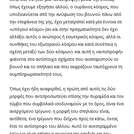
όπως έχουμε εξηγήσει αλλού, ο ουράνιος κόσμος, που
υποδεικνύεται από την ανύψωση του βουνού πάνω από
την επιφάνεια της γης, έχει μετατραπεί κατά μία έννοια σε
«υπόγειο κόσμο» (αν και στην πραγματικότητα δεν έχει
αλλάξει αυτός ο ανώτερος ή εσωτερικός κόσμος, αλλά οι
συνθήκες του εξωτερικού κόσμου και κατά συνέπεια η
σχέση μεταξύ των δύο κόσμων). και αυτή η «αντιστροφή»
φαίνεται στα αντίστοιχα σχήματα που αναπαριστούν το
βουνό και το σπήλαιο και που εκφράζουν ταυτόχρονα τη
συμπληρωματικότητά τους.
Όπως έχει ήδη αναφερθεί, η πρώτη από αυτές τις δύο
μορφές που αντιπροσωπεύει επίσης την πυραμίδα και τον
τύμβο που συμβολικά ισοδυναμούν με το όρος, είναι ένα
ανερχόμενο τρίγωνο. η μορφή του σπηλαίου είναι,
αντίθετα, ένα τρίγωνο που δείχνει προς τα κάτω, όντας
έτσι το αντίστροφο του άλλου. Αυτό το ανεστραμμένο
τρίγωνο είναι επίσης η φιγούρα της καρδιάς και του