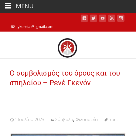
MENU
lykoreia @ gmail.com
Ο συμβολισμός του όρους και του
σπηλαίου – Ρενέ Γκενόν
1 Ιουλίου 2023
Σύμβολο
,
Φιλοσοφία
front