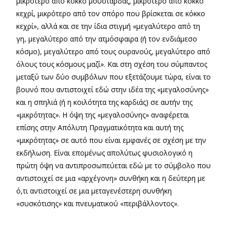
μικρότερο από κόκκο μουστάρδας, μικρότερο από κόκκο
κεχρί, μικρότερο από τον σπόρο που βρίσκεται σε κόκκο
κεχρί», αλλά και σε την ίδια στιγμή «μεγαλύτερο από τη
γη, μεγαλύτερο από την ατμόσφαιρα (ή τον ενδιάμεσο
κόσμο), μεγαλύτερο από τους ουρανούς, μεγαλύτερο από
όλους τους κόσμους μαζί». Και στη σχέση του σύμπαντος
μεταξύ των δύο συμβόλων που εξετάζουμε τώρα, είναι το
βουνό που αντιστοιχεί εδώ στην ιδέα της «μεγαλοσύνης»
και η σπηλιά (ή η κοιλότητα της καρδιάς) σε αυτήν της
«μικρότητας». Η όψη της «μεγαλοσύνης» αναφέρεται
επίσης στην Απόλυτη Πραγματικότητα και αυτή της
«μικρότητας» σε αυτό που είναι εμφανές σε σχέση με την
εκδήλωση. Είναι επομένως απολύτως φυσιολογικό η
πρώτη όψη να αντιπροσωπεύεται εδώ με το σύμβολο που
αντιστοιχεί σε μια «αρχέγονη» συνθήκη και η δεύτερη με
ό,τι αντιστοιχεί σε μια μεταγενέστερη συνθήκη
«συσκότισης» και πνευματικού «περιβάλλοντος».