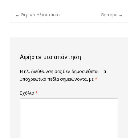
Post
←
Θερινό Ηλιοστάσιο
Gorropu
→
navigation
Αφήστε μια απάντηση
Η ηλ. διεύθυνση σας δεν δημοσιεύεται.
Τα
υποχρεωτικά πεδία σημειώνονται με
*
Σχόλιο
*