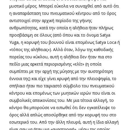
μυστικό μέρος. Μπορεί εύκολα να συναχθεί από αυτό ότι
η αναπαράσταση του πνευματικού κέντρου από το όρος
αντιστοιχεί στην αρχική περίοδο της γήινης
ανθρωπότητας, κατά την οποία η αλήθεια ήταν πλήρως
προσβάσιμη σε όλους (από όπου και το όνομα Satya
Yuga, η κορυφή του βουνού είναι επομένως Satya Loca ή
«τόπος της αλήθειας»). Aλλά όταν, λόγω της καθοδικής
πορείας του κύκλου, αυτή η αλήθεια δεν ήταν πια στο
πεδίο μιας αρκετά περιορισμένης «ελίτ» (η οποία
συμπίπτει με την αρχή της μύησης με την αυστηρότερη
έννοια της) και είχε γίνει κρυφή από την πλειοψηφία, το
σπήλαιο ήταν πιο ταιριαστό σύμβολο του πνευματικού
κέντρου και επομένως των μυητικών ιερών που είναι οι
συμβολικές απεικονίσεις του. Με μια τέτοια αλλαγή, το
κέντρο θα μπορούσε να ειπωθεί ότι δεν εγκατέλειψε το
όρος αλλά απλώς αποσύρθηκε από την κορυφή του στο
εσωτερικό του. Από την άλλη πλευρά, αυτή η ίδια αλλαγή
είναι σαν να ήταν μια «αναστροφή», μέσω της οποίας,