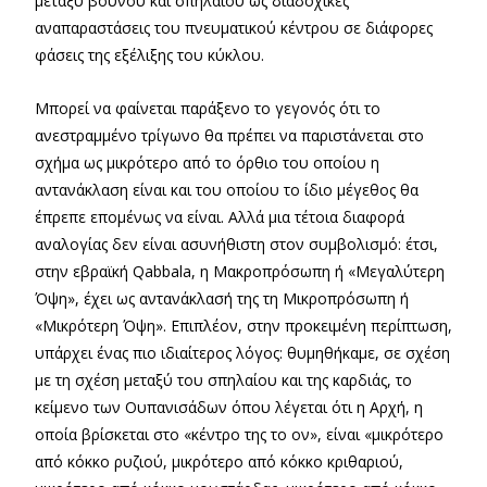
μεταξύ βουνού και σπηλαίου ως διαδοχικές
αναπαραστάσεις του πνευματικού κέντρου σε διάφορες
φάσεις της εξέλιξης του κύκλου.
Μπορεί να φαίνεται παράξενο το γεγονός ότι το
ανεστραμμένο τρίγωνο θα πρέπει να παριστάνεται στο
σχήμα ως μικρότερο από το όρθιο του οποίου η
αντανάκλαση είναι και του οποίου το ίδιο μέγεθος θα
έπρεπε επομένως να είναι. Αλλά μια τέτοια διαφορά
αναλογίας δεν είναι ασυνήθιστη στον συμβολισμό: έτσι,
στην εβραϊκή Qabbala, η Μακροπρόσωπη ή «Μεγαλύτερη
Όψη», έχει ως αντανάκλασή της τη Μικροπρόσωπη ή
«Μικρότερη Όψη». Επιπλέον, στην προκειμένη περίπτωση,
υπάρχει ένας πιο ιδιαίτερος λόγος: θυμηθήκαμε, σε σχέση
με τη σχέση μεταξύ του σπηλαίου και της καρδιάς, το
κείμενο των Ουπανισάδων όπου λέγεται ότι η Αρχή, η
οποία βρίσκεται στο «κέντρο της το ον», είναι «μικρότερο
από κόκκο ρυζιού, μικρότερο από κόκκο κριθαριού,