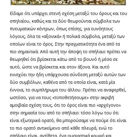
Είδαμε ότι υπάρχει στενή σχέση μεταξύ του όρους και του
σπηλαίου, καθώς και τα δύο θεωρούνται σύμβολα των
πνευματικών κέντρων, όπως επίσης, για ευνόητους
λόγους, όλα τα «αξονικά» ή πολικά σύμβολα, μεταξύ των
οποίων είναι το όρος. Στην πραγματικότητα ένα από τα
πιο σημαντικά. Από αυτή την άποψη το σπήλαιο πρέπει να
θεωρηθεί ότι βρίσκεται κάτω από το βουνό ή μέσα σε
αυτό, ώστε να βρίσκεται και στον άξονα. Και αυτό
ενισχύει την ήδη υπάρχουσα σύνδεση μεταξύ αυτών των
δύο συμβόλων, καθένα από τα οποία είναι, κατά μία
έννοια, το συμπλήρωμα του άλλου. Πρέπει να αναφερθεί,
ωστόσο, για να τους «τοποθετήσουμε» στην ακριβή
αμοιβαία σχέση τους, ότι το όρος είναι πιο «αρχέγονο»
στην σημασία του από το σπήλαιο: τόσο λόγω του ότι
είναι εξωτερικά ορατό, θα μπορούσαμε να πούμε ότι είναι
το πιο ορατό αντικείμενο από κάθε πλευρά, ενώ το
σπήλαιο είναι, αντίθετα, ένα ουσιαστικά κρυφό και