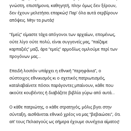
γνώστη, επιστήμονα, καθηγητή, πλην όμως δεν ξέρουν,
δεν έχουν
μελετήσει επαρκώς! Παρ’ όλα αυτά σερβίρουν
απόψεις. Μην τα ρωτάς!
“Εμείς” είμαστε τάχα απόγονοι των αρχαίων, επομένως,
ούτε λίγο ούτε πολύ, είναι συγγενείς μας, “παίζαμε
καρπαζιές” μαζί, άρα “εμείς” αρμοδίως ομιλούμε περί των
προγόνων μας…
Επειδή λοιπόν υπάρχει η εθνική “περηφάνια”, ο
σύστοιχος εθνικισμός κι ο σχετικός πατριωτισμός,
καταλαβαίνετε πόσοι παράγοντες μπαίνουν, κάθε που
ακούτε κουβέντες ή διαβάζετε βιβλία γύρω από αυτά…
Ο κάθε πατριώτης, ο κάθε στρατηγός, μόλις βγει στην
σύνταξη, αισθάνεται εθνικό χρέος να μας “βεβαιώσει”, ότι
απ’ τους Πελασγούς ως σήμερα έχουμε συνέχεια αίματος!