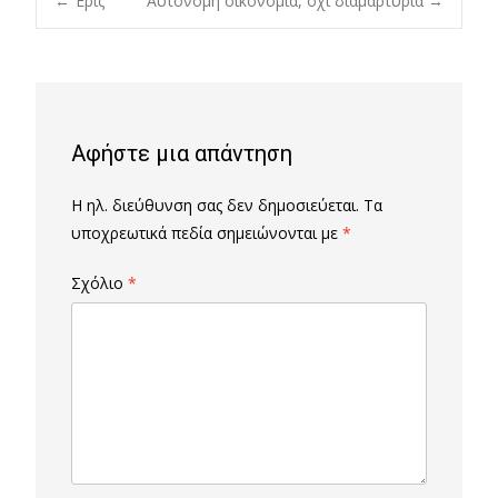
Post
←
Έρις
Αυτόνομη οικονομία, όχι διαμαρτυρία
→
navigation
Αφήστε μια απάντηση
Η ηλ. διεύθυνση σας δεν δημοσιεύεται.
Τα
υποχρεωτικά πεδία σημειώνονται με
*
Σχόλιο
*