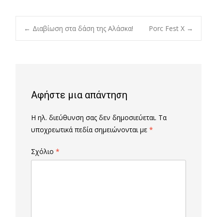
Post
←
Διαβίωση στα δάση της Αλάσκα!
Porc Fest X
→
navigation
Αφήστε μια απάντηση
Η ηλ. διεύθυνση σας δεν δημοσιεύεται.
Τα
υποχρεωτικά πεδία σημειώνονται με
*
Σχόλιο
*