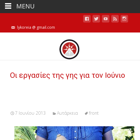
MENU
lykoreia @ gmail.com
Οι εργασίες της γης για τον Ιούνιο
7 Ιουνίου 2013
Αυτάρκεια
front