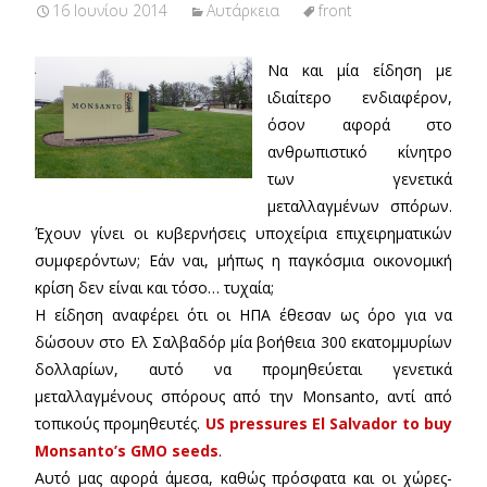
16 Ιουνίου 2014
Αυτάρκεια
front
Να και μία είδηση με
ιδιαίτερο ενδιαφέρον,
όσον αφορά στο
ανθρωπιστικό κίνητρο
των γενετικά
μεταλλαγμένων σπόρων.
Έχουν γίνει οι κυβερνήσεις υποχείρια επιχειρηματικών
συμφερόντων; Εάν ναι, μήπως η παγκόσμια οικονομική
κρίση δεν είναι και τόσο… τυχαία;
Η είδηση αναφέρει ότι οι ΗΠΑ έθεσαν ως όρο για να
δώσουν στο Ελ Σαλβαδόρ μία βοήθεια 300 εκατομμυρίων
δολλαρίων, αυτό να προμηθεύεται γενετικά
μεταλλαγμένους σπόρους από την Monsanto, αντί από
τοπικούς προμηθευτές.
US pressures El Salvador to buy
Monsanto’s GMO seeds
.
Αυτό μας αφορά άμεσα, καθώς πρόσφατα και οι χώρες-