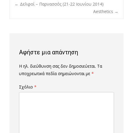
Post
←
Δελφοί – Παρνασσός (21-22 Ιουνίου 2014)
Aesthetics
→
navigation
Αφήστε μια απάντηση
Η ηλ. διεύθυνση σας δεν δημοσιεύεται.
Τα
υποχρεωτικά πεδία σημειώνονται με
*
Σχόλιο
*