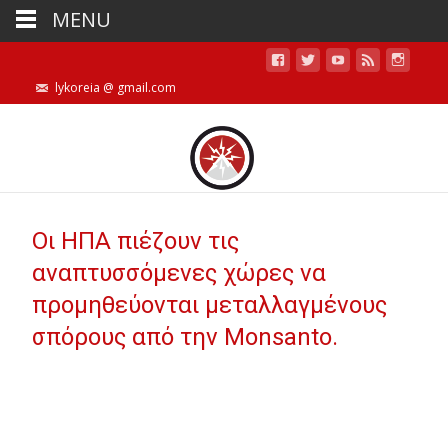
MENU
lykoreia @ gmail.com
Οι ΗΠΑ πιέζουν τις
αναπτυσσόμενες χώρες να
προμηθεύονται μεταλλαγμένους
σπόρους από την Monsanto.