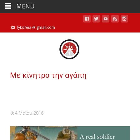
MENU
lykoreia @ gmail.com
Με κίνητρο την αγάπη
4 Μαΐου 2016