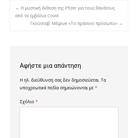
Post
←
Η μυστική έκθεση της Pfizer για τους θανάτους
από τα εμβόλια Covid
Γκούσταβ Μέιρινκ «Το πράσινο πρόσωπο»
→
navigation
Αφήστε μια απάντηση
Η ηλ. διεύθυνση σας δεν δημοσιεύεται.
Τα
υποχρεωτικά πεδία σημειώνονται με
*
Σχόλιο
*