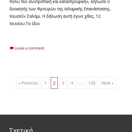
πολύ πιο συντριπτική και καταστροφική», δήλωσε ο
διοικητής των Φρουρών της Ισλαμικής Επανάστασης,
Χουσεΐν Σαλάμι. Η δήλωση αυτή έγινε χθες, 12
Ιουνίου.Το ίδιο
Read More…
Leave a comment
Posts
« Previous
1
2
3
4
…
126
Next »
navigation
Σχετικά